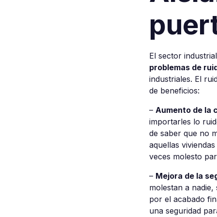
puer
El sector industri
problemas de rui
industriales. El r
de beneficios:
–
Aumento de la 
importarles lo rui
de saber que no mo
aquellas viviendas
veces molesto para
–
Mejora de la se
molestan a nadie, 
por el acabado fin
una seguridad para